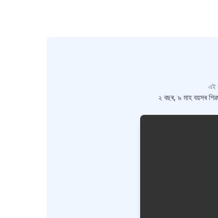
এই ক
২ বছৰ, ৯ মাহ বয়সৰ শি