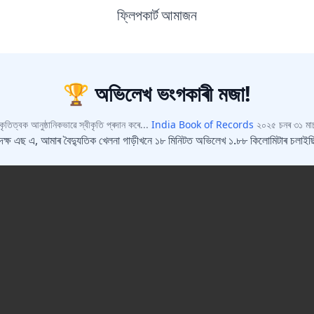
ফ্লিপকাৰ্ট
আমাজন
এতিয়া নহয়
ডিছকাউন্ট আনলক কৰক
আপোনাৰ ফোন নম্বৰ যোগ কৰক আৰু তৎক্ষণাত ডিছকাউন্ট আনলক কৰক।
🏆 অভিলেখ ভংগকাৰী মজা!
ৃতিত্বক আনুষ্ঠানিকভাৱে স্বীকৃতি প্ৰদান কৰে...
India Book of Records
২০২৫ চনৰ ৩১ মাৰ
ৱদক্ষ এছ এ, আমাৰ বৈদ্যুতিক খেলনা গাড়ীখনে ১৮ মিনিটত অভিলেখ ১.৮৮ কিলোমিটাৰ চলাইছ