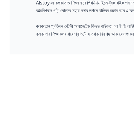
Alstoy-এ কলকাতাত শিশুৰ বাবে প্ৰিমিয়াম ইলেক্ট্ৰিক বাইক প্ৰ
আত্মবিশ্বাস গঢ়ি তোলাত সহায় কৰাৰ লগতে বাহিৰৰ মজাৰ বাবে এক
কলকাতাৰ প্ৰতিখন বেটাৰী অপাৰেটেড কিডছ বাইকত এল ই ডি লাইট, মসৃণ 
কলকাতাৰ শিশুসকলৰ বাবে প্ৰতিটো যাত্ৰাক নিৰাপদ আৰু ৰোমাঞ্চ