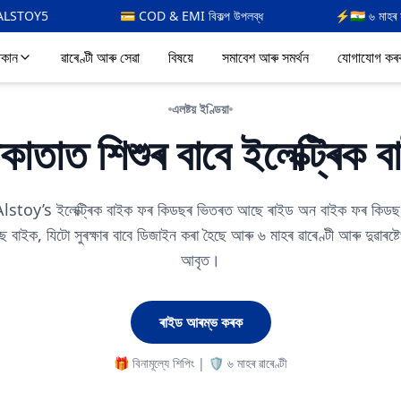
💳 COD & EMI বিকল্প উপলব্ধ
⚡🇮🇳 ৬ মাহৰ সকলো বৈদ্যুতিক ৱাৰেণ্টী #ভ
কান
ৱাৰেণ্টী আৰু সেৱা
বিষয়ে
সমাবেশ আৰু সমৰ্থন
যোগাযোগ কৰ
এলষ্টয় ইণ্ডিয়া
াতাত শিশুৰ বাবে ইলেক্ট্ৰিক 
Alstoy’s ইলেক্ট্ৰিক বাইক ফৰ কিডছৰ ভিতৰত আছে ৰাইড অন বাইক ফৰ কিডছ, 
বাইক, যিটো সুৰক্ষাৰ বাবে ডিজাইন কৰা হৈছে আৰু ৬ মাহৰ ৱাৰেণ্টী আৰু দুৱাৰষ্টে
আবৃত।
ৰাইড আৰম্ভ কৰক
🎁 বিনামূল্যে শিপিং | 🛡️ ৬ মাহৰ ৱাৰেণ্টী