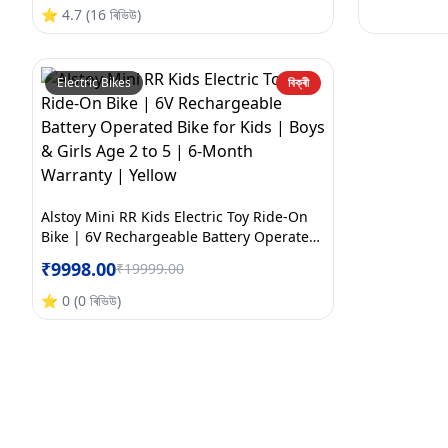
Month Warranty | Large | Orange+White
⭐
4.7
(
16
ৰিভিউ
)
Electric Bikes
বিক্ৰী
Alstoy Mini RR Kids Electric Toy Ride-On
Bike | 6V Rechargeable Battery Operated
Bike for Kids | Boys & Girls Age 2 to 5 | 6-
₹
9998.00
₹
19999.00
Month Warranty | Yellow
⭐
0
(
0
ৰিভিউ
)