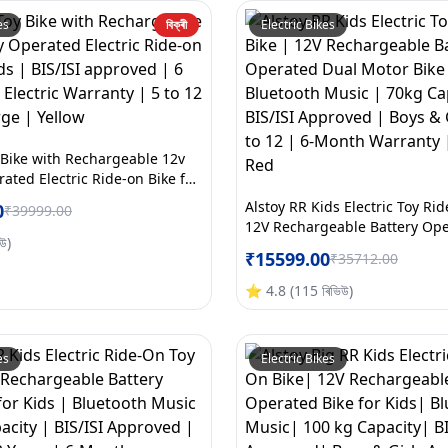
es
বিক্ৰী
Electric Bikes
 Bike with Rechargeable 12v
ated Electric Ride-on Bike for
ISI approved | 6 Months All
Alstoy RR Kids Electric Toy Ri
0
₹
39999.00
ranty | 5 to 12 Years | Large |
12V Rechargeable Battery Op
িউ
)
Motor Bike for Kids | Bluetoo
₹
15599.00
₹
35712.00
70kg Capacity | BIS/ISI Appro
Girls Age 5 to 12 | 6-Month W
⭐
4.8
(
115
ৰিভিউ
)
Large | Red
es
Electric Bikes