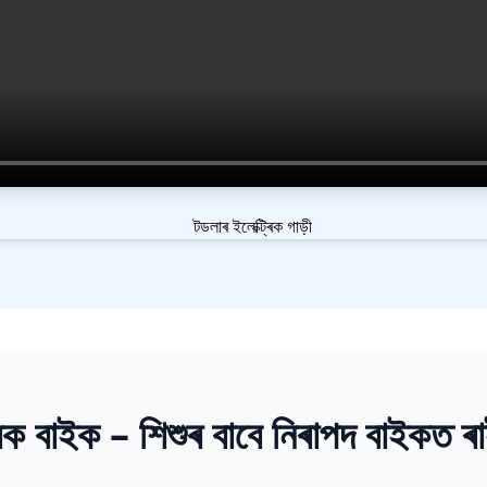
ৰিক বাইক – শিশুৰ বাবে নিৰাপদ বাইকত ৰ