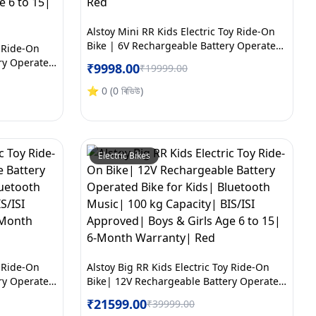
Alstoy Mini RR Kids Electric Toy Ride-On
Bike | 6V Rechargeable Battery Operated
y Ride-On
Bike for Boys & Girls Age 2 to 5 | 6 Month
ry Operated
₹
9998.00
₹
19999.00
Warranty | Red
c| 100 kg
oys & Girls
⭐
0
(
0
ৰিভিউ
)
y| White
Electric Bikes
y Ride-On
Alstoy Big RR Kids Electric Toy Ride-On
ry Operated
Bike| 12V Rechargeable Battery Operated
c| 100 kg
Bike for Kids| Bluetooth Music| 100 kg
₹
21599.00
₹
39999.00
ge 6 to 15|
Capacity| BIS/ISI Approved| Boys & Girls