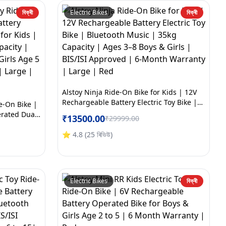
বিক্ৰী
Electric Bikes
বিক্ৰী
Alstoy Ninja Ride-On Bike for Kids | 12V
Rechargeable Battery Electric Toy Bike |
de-On Bike |
Bluetooth Music | 35kg Capacity | Ages
erated Dual
₹
13500.00
₹
29999.00
3–8 Boys & Girls | BIS/ISI Approved | 6-
th Music |
Month Warranty | Large | Red
ved | Boys &
⭐
4.8
(
25
ৰিভিউ
)
arranty |
Electric Bikes
বিক্ৰী