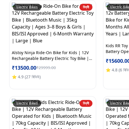
Electric Bikes
বিক্ৰী
Electric Bik
Kids RR Toy
Battery Oper
Alstoy Ninja Ride-On Bike for Kids | 12V
Kids | BIS/
Rechargeable Battery Electric Toy Bike |
₹
15600.0
Electric War
Bluetooth Music | 35kg Capacity | Ages
₹
13500.00
₹
29999.00
Yellow
3–8 Boys & Girls | BIS/ISI Approved | 6-
⭐
4.8
(
6
ৰিভ
Month Warranty | Large | Blue
⭐
4.9
(
27
ৰিভিউ
)
Electric Bikes
বিক্ৰী
Electric Bik