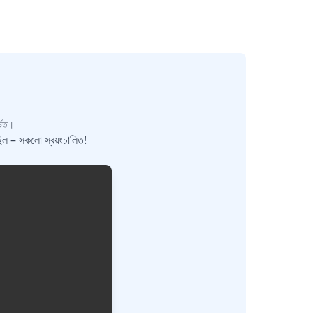
্চত।
িল – সকলো স্বয়ংচালিত!