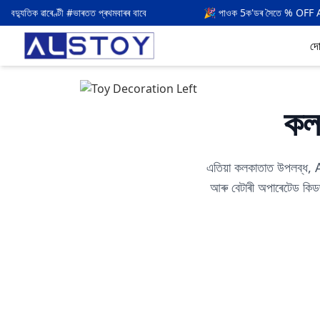
 প্ৰথমবাৰৰ বাবে
🎉 পাওক
5
ক'ডৰ সৈতে % OFF
ALSTOY5
দো
কলক
এতিয়া কলকাতাত উপলব্ধ, 
আৰু বেটাৰী অপাৰেটেড কিডছ 