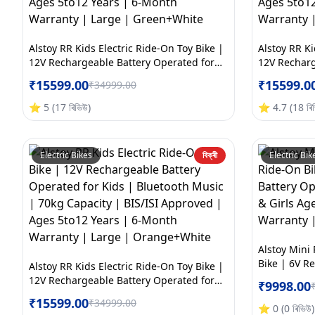
Alstoy RR Kids Electric Ride-On Toy Bike |
Alstoy RR Ki
12V Rechargeable Battery Operated for
12V Recharg
Kids | Bluetooth Music | 70kg Capacity |
Kids | Blue
₹
15599.00
₹
15599.0
₹
34999.00
BIS/ISI Approved | Ages 5to12 Years | 6-
BIS/ISI App
Month Warranty | Large | Green+White
Month Warra
⭐
5
(
17
ৰিভিউ
)
⭐
4.7
(
18
ৰি
Electric Bikes
বিক্ৰী
Electric Bik
Alstoy Mini 
Bike | 6V R
Alstoy RR Kids Electric Ride-On Toy Bike |
Bike for Kid
12V Rechargeable Battery Operated for
₹
9998.00
Month Warr
Kids | Bluetooth Music | 70kg Capacity |
₹
15599.00
₹
34999.00
BIS/ISI Approved | Ages 5to12 Years | 6-
⭐
0
(
0
ৰিভিউ
)