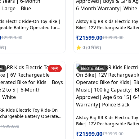
ds Electric Ride-On Toy Bike |
Alstoy Big RR Kids Electric To
eable Battery Operated for
Bike| 12V Rechargeable Batte
tooth Music | 70kg Capacity |
Bike for Kids| Bluetooth Musi
0
₹
21599.00
₹
29999.00
₹
39999.00
roved | Ages 5to12 Years | 6-
Capacity| BIS/ISI Approved| B
nty | Large | Blue
Age 6 to 15| 6-Month Warrant
ভিউ
)
⭐
0
(
0
ৰিভিউ
)
es
বিক্ৰী
Electric Bikes
RR Kids Electric Toy Ride-On
echargeable Battery Operated
Alstoy Big RR Kids Electric To
s | Boys & Girls Age 2 to 5 | 6-
Bike| 12V Rechargeable Batte
₹
19999.00
anty | White
Bike for Kids| Bluetooth Musi
₹
21599.00
₹
39999.00
Capacity| BIS/ISI Approved| A