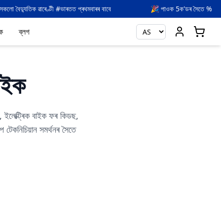
াৰতত প্ৰথমবাৰৰ বাবে
🎉 পাওক
5
ক'ডৰ সৈতে % OFF
ALSTOY5
ক
ব্লগ
বাইক
ইলেক্ট্ৰিক বাইক ফৰ কিডছ,
প টেকনিচিয়ান সমৰ্থনৰ সৈতে