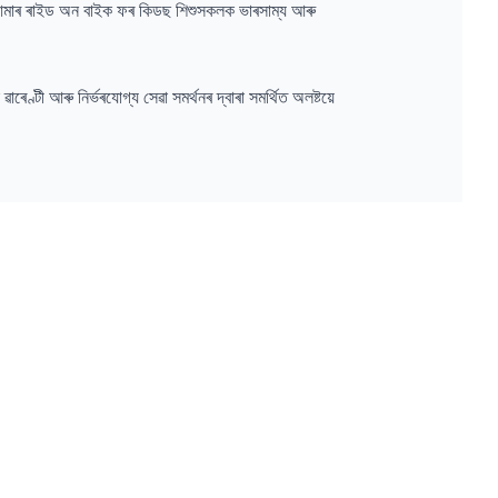
তাৰ আমাৰ ৰাইড অন বাইক ফৰ কিডছ শিশুসকলক ভাৰসাম্য আৰু
েণ্টী আৰু নিৰ্ভৰযোগ্য সেৱা সমৰ্থনৰ দ্বাৰা সমৰ্থিত অলষ্টয়ে