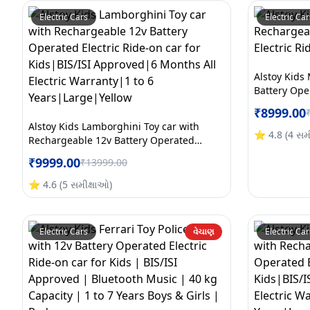
Electric Cars
Electric Car
Alstoy Kids
Battery Oper
Kids, White
₹
8999.00
Alstoy Kids Lamborghini Toy car with
⭐
4.8
(
4
સમ
Rechargeable 12v Battery Operated
Electric Ride-on car for Kids|BIS/ISI
₹
9999.00
₹
13999.00
Approved|6 Months All Electric
Warranty|1 to 6 Years|Large|Yellow
⭐
4.6
(
5
સમીક્ષાઓ
)
Electric Cars
વેચાણ
Electric Car