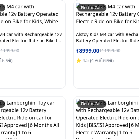
s
Electric Cars
 M4 car with Rechargeable 12v
Alstoy Kids M4 car with Recha
ated Electric Ride-on Bike for
Battery Operated Electric Ride
Kids, White
₹
8999.00
₹
11999.00
₹
11999.00
ીક્ષાઓ
)
⭐
4.5
(
4
સમીક્ષાઓ
)
s
Electric Cars