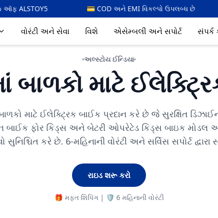
💳 COD અને EMI વિકલ્પો ઉપલબ્ધ છે
⚡🇮🇳 6 મહિનાની ત
વોરંટી અને સેવા
વિશે
એસેમ્બલી અને સપોર્ટ
સંપર્ક
અલ્સ્ટોય ઈન્ડિયા
ં બાળકો માટે ઈલેક્ટ્
ાળકો માટે ઈલેક્ટ્રિક બાઈક પ્રદાન કરે છે જે સુરક્ષિત ડિઝાઈન
ન બાઈક ફોર કિડ્સ અને બેટરી ઓપરેટેડ કિડ્સ બાઇક મોડ
સુનિશ્ચિત કરે છે. 6-મહિનાની વોરંટી અને સર્વિસ સપોર્ટ દ્વારા 
રાઇડ શરૂ કરો
🎁 મફત શિપિંગ | 🛡️ 6 મહિનાની વોરંટી