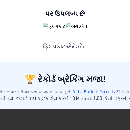
પર ઉપલબ્ધ છે
દરેક પ્રોડક્ટ પર તરત 5% OFF
ફ્લિપકાર્ટ
એમેઝોન
તમારા બાળક માટે ખાસ ગિફ્ટ પસંદ કરો જે તેને હંમેશા યાદ રહેશે.
🏆 રેકોર્ડ બ્રેકિંગ મજા!
હમણાં નહીં
ડિસ્કાઉન્ટ અનલોક કરો
િને સત્તાવાર રીતે માન્યતા આપવામાં આવી હતી
India Book of Records
31 માર્
ની વયે, અમારી ઇલેક્ટ્રિક ટોય કારને 18 મિનિટમાં 1.88 કિમી વિક્રમી 
તમારો ફોન નંબર ઉમેરો અને તરત ડિસ્કાઉન્ટ અનલોક કરો.