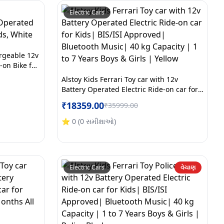
Electric Cars
rgeable 12v
-on Bike for
Alstoy Kids Ferrari Toy car with 12v
Battery Operated Electric Ride-on car for
Kids| BIS/ISI Approved| Bluetooth Music|
₹
18359.00
₹
35999.00
40 kg Capacity | 1 to 7 Years Boys & Girls
| Yellow
⭐
0
(
0
સમીક્ષાઓ
)
Electric Cars
વેચાણ