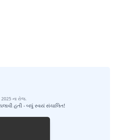
ચ, 2025 ના રોજ.
ચલાવી હતી - બધું સ્વયં સંચાલિત!