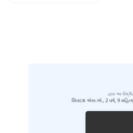
દ્વારા આ સિદ્ધ
શિવદક્ષ એસ.એ., 2 વર્ષ, 9 મહિના