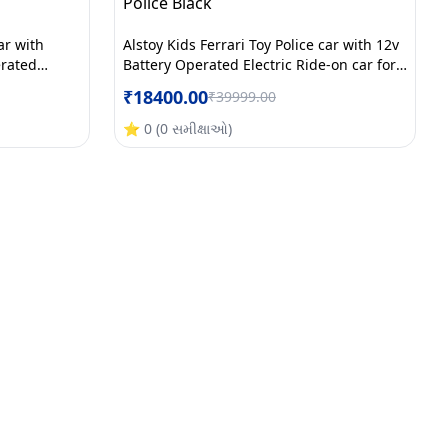
ar with
Alstoy Kids Ferrari Toy Police car with 12v
erated
Battery Operated Electric Ride-on car for
IS/ISI
Kids| BIS/ISI Approved| Bluetooth Music|
₹
18400.00
₹
39999.00
c
40 kg Capacity | 1 to 7 Years Boys & Girls
|Red
| Police Black
⭐
0
(
0
સમીક્ષાઓ
)