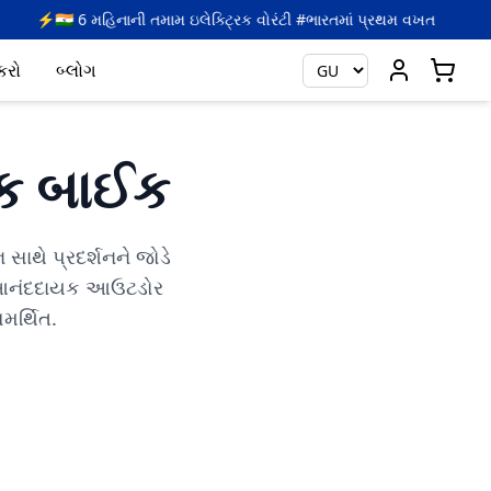
મામ ઇલેક્ટ્રિક વોરંટી #ભારતમાં પ્રથમ વખત
🎉 મેળવો
5
કોડ સા
 કરો
બ્લોગ
રિક બાઈક
 સાથે પ્રદર્શનને જોડે
લ આનંદદાયક આઉટડોર
સમર્થિત.