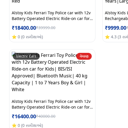
Alstoy Kids Ferrari Toy Police car with 12v
Alstoy Kids
Battery Operated Electric Ride-on car for
Rechargeabl
Kids | BIS/ISI Approved | Bluetooth Music
Electric Rid
₹
18400.00
₹
9999.00
₹
39999.00
| 40 kg Capacity | 1 to 7 Years Boys &
Approved|6 
Girls | Red
Warranty|1 
⭐
0
(
0
સમીક્ષાઓ
)
⭐
4.3
(
3
સમ
Electric Cars
વેચાણ
Alstoy Kids Ferrari Toy Police car with 12v
Battery Operated Electric Ride-on car for
Kids| BIS/ISI Approved| Bluetooth Music|
₹
16400.00
₹
40000.00
40 kg Capacity | 1 to 7 Years Boy & Girl |
White
⭐
0
(
0
સમીક્ષાઓ
)