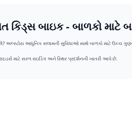
િત કિડ્સ બાઇક - બાળકો માટે 
યાં છો? અલ્સ્ટોય આધુનિક સલામતી સુવિધાઓ સાથે બાળકો માટે ઉચ્ચ ગુ
ાઇડર્સ માટે સરળ રાઇડિંગ અને સ્થિર પ્રદર્શનની ખાતરી આપે છે.