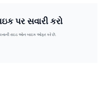
બાઇક પર સવારી કરો
ણવત્તાની રાઇડ ઓન બાઇક ઓફર કરે છે.