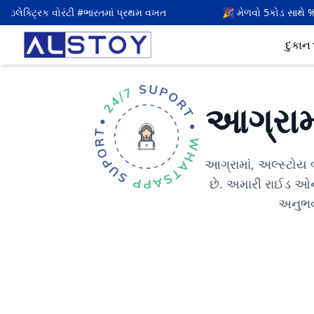
રતમાં પ્રથમ વખત
🎉 મેળવો
5
કોડ સાથે % ઑફ
ALSTOY5
દુકાન
આગ્રામા
આગ્રામાં, અલ્સ્ટોય બ
છે. અમારી રાઈડ ઓ
અનુભવો 