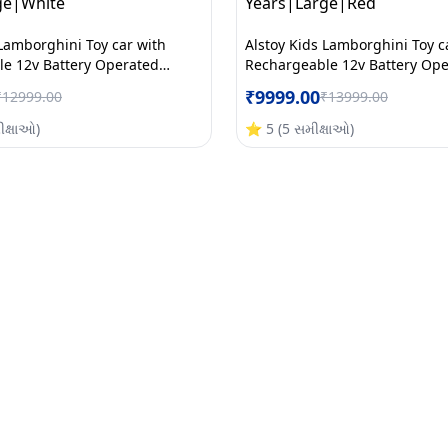
 Lamborghini Toy car with
Alstoy Kids Lamborghini Toy c
e 12v Battery Operated
Rechargeable 12v Battery Op
e-on car for Kids|BIS/ISI
Electric Ride-on car for Kids|B
₹
9999.00
₹
12999.00
₹
13999.00
Months All Electric
Approved|6 Months All Electri
to 6 Years|Large|White
Warranty|1 to 6 Years|Large
ીક્ષાઓ
)
⭐
5
(
5
સમીક્ષાઓ
)