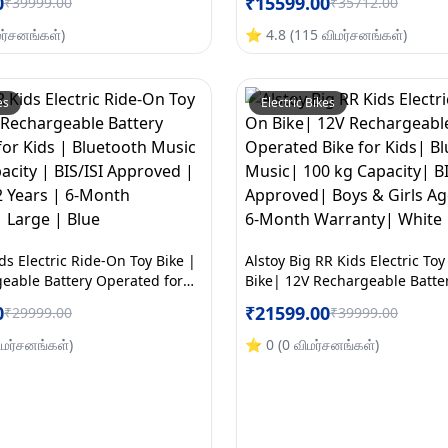
0
₹
15599.00
₹
39999.00
₹
35712.00
ranty | 5 to 12 Years | Large |
70kg Capacity | BIS/ISI Appro
Girls Age 5 to 12 | 6-Month W
மர்சனங்கள்
)
⭐
4.8
(
115
விமர்சனங்கள்
)
Large | Red
es
Electric Bikes
ds Electric Ride-On Toy Bike |
Alstoy Big RR Kids Electric To
eable Battery Operated for
Bike| 12V Rechargeable Batte
tooth Music | 70kg Capacity |
Bike for Kids| Bluetooth Musi
0
₹
21599.00
₹
29999.00
₹
39999.00
roved | Ages 5to12 Years | 6-
Capacity| BIS/ISI Approved| B
nty | Large | Blue
Age 6 to 15| 6-Month Warrant
ிமர்சனங்கள்
)
⭐
0
(
0
விமர்சனங்கள்
)