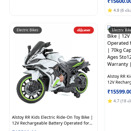
₹
15600.0
Electric War
Yellow
⭐
4.8
(
6
வி
Electric Bikes
விற்பனை
Electric Bik
Alstoy RR Ki
12V Recharg
Kids | Blue
₹
15599.0
BIS/ISI App
Month Warra
⭐
4.7
(
18
வ
Alstoy RR Kids Electric Ride-On Toy Bike |
12V Rechargeable Battery Operated for
Kids | Bluetooth Music | 70kg Capacity |