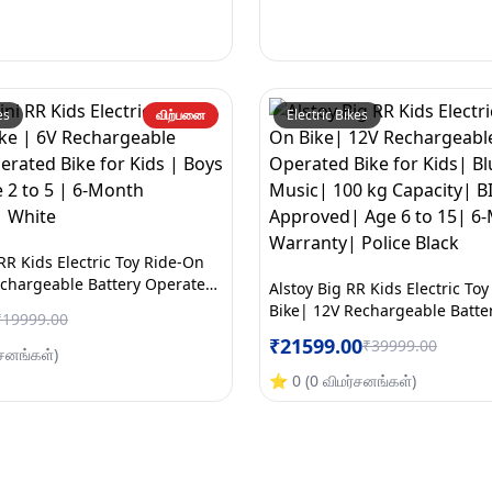
es
விற்பனை
Electric Bikes
RR Kids Electric Toy Ride-On
echargeable Battery Operated
Alstoy Big RR Kids Electric To
s | Boys & Girls Age 2 to 5 | 6-
Bike| 12V Rechargeable Batte
₹
19999.00
anty | White
Bike for Kids| Bluetooth Musi
₹
21599.00
₹
39999.00
்சனங்கள்
)
Capacity| BIS/ISI Approved| A
6-Month Warranty| Police Bla
⭐
0
(
0
விமர்சனங்கள்
)