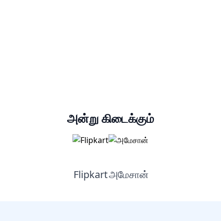
ஒவ்வொரு தயாரிப்பிலும் உடனடி 5%
OFF
உங்கள் குழந்தை எப்போதும் நினைவில் வைத்திருக்கும் ஒரு சிறப்பு
பரிசைத் தேர்ந்தெடுக்குங்கள்.
இப்போது
தள்ளுபடியை அன்லாக்
அன்று கிடைக்கும்
வேண்டாம்
செய்யுங்கள்
உங்கள் தொலைபேசி எண்ணை சேர்த்து உடனடி தள்ளுபடியை அன்லாக்
செய்யுங்கள்.
Flipkart
அமேசான்