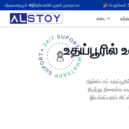
தல் முறையாக
🎉 பெறுங்கள்
5
குறியீட்டுடன் % ஆஃப்
ALSTOY5
கடை
உத்
உதய்பூரில்
ஆல்ஸ்டாய் உதய்பூர
நீடித்து நிலைக்க 
இயக்கப்படும் கிட்