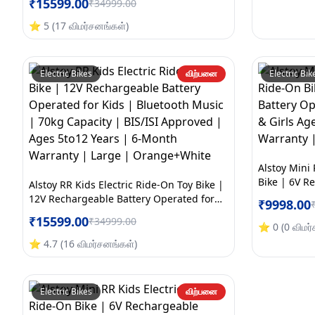
₹
15599.00
₹
34999.00
BIS/ISI Approved | Ages 5to12 Years | 6-
Month Warranty | Large | Green+White
⭐
5
(
17
விமர்சனங்கள்
)
Electric Bikes
விற்பனை
Electric Bik
Alstoy Mini 
Bike | 6V R
Alstoy RR Kids Electric Ride-On Toy Bike |
Bike for Kid
12V Rechargeable Battery Operated for
₹
9998.00
Month Warr
Kids | Bluetooth Music | 70kg Capacity |
₹
15599.00
₹
34999.00
BIS/ISI Approved | Ages 5to12 Years | 6-
⭐
0
(
0
விமர
Month Warranty | Large | Orange+White
⭐
4.7
(
16
விமர்சனங்கள்
)
Electric Bikes
விற்பனை