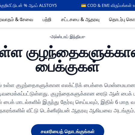
💳 COD & EMI விருப்பங்கள் உள்ளன
⚡🇮🇳 6 மாதங்
தரவாதம் & சேவை
பற்றி
சட்டசபை & ஆதரவு
தொடர்பு கொ
அல்ஸ்டாய் இந்தியா
 உள்ள குழந்தைகளுக்கான
பைக்குகள்
ில் உள்ள குழந்தைகளுக்கான எலக்ட்ரிக் பைக்கை மென்மையான
வடிவமைக்கப்பட்டுள்ளது. குழந்தைகளுக்கான ரைடு ஆன் பைக் மற்
ஸ் பைக் மாடல்களில் இருந்து தேர்வு செய்யவும், இதில் 6 மாத வ
நகரங்களில் வீட்டு டெக்னீஷியன் ஆதரவு ஆகியவை அடங்கும்
சவாரியைத் தொடங்குங்கள்