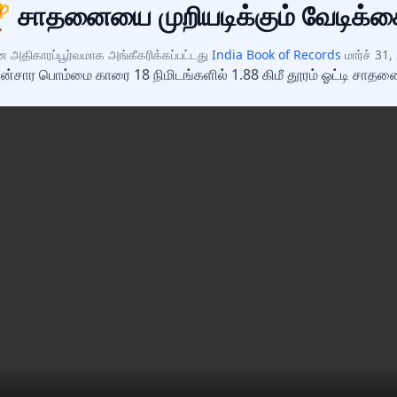
 சாதனையை முறியடிக்கும் வேடிக்க
அதிகாரப்பூர்வமாக அங்கீகரிக்கப்பட்டது
India Book of Records
மார்ச் 31
 மின்சார பொம்மை காரை 18 நிமிடங்களில் 1.88 கிமீ தூரம் ஓட்டி சாத