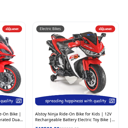
விற்பனை
Electric Bikes
விற்பனை
de-On Bike |
Alstoy Ninja Ride-On Bike for Kids | 12V
erated Dual
Rechargeable Battery Electric Toy Bike |
th Music |
Bluetooth Music | 35kg Capacity | Ages