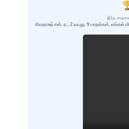

இந்த சாதனை 
சிவதாக்ஷ் எஸ். ஏ., 2 வயது, 9 மாதங்கள், எங்கள்