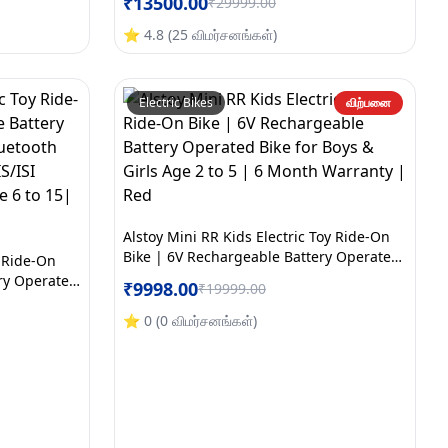
₹
13500.00
₹
29999.00
ved | Boys &
3–8 Boys & Girls | BIS/ISI Approved | 6-
arranty |
Month Warranty | Large | Red
⭐
4.8
(
25
விமர்சனங்கள்
)
Electric Bikes
விற்பனை
Alstoy Mini RR Kids Electric Toy Ride-On
Bike | 6V Rechargeable Battery Operated
y Ride-On
Bike for Boys & Girls Age 2 to 5 | 6 Month
ry Operated
₹
9998.00
₹
19999.00
Warranty | Red
c| 100 kg
oys & Girls
⭐
0
(
0
விமர்சனங்கள்
)
y| White