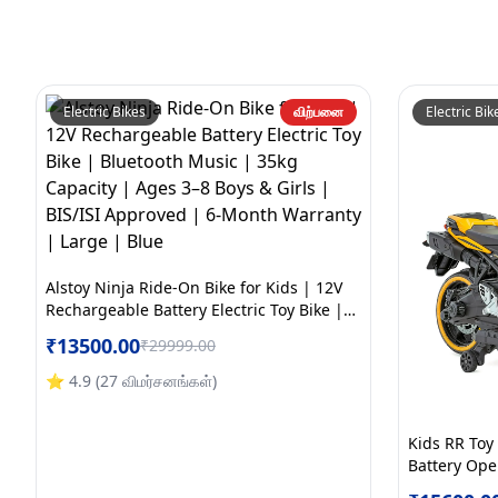
Electric Bikes
விற்பனை
Electric Bik
Alstoy Ninja Ride-On Bike for Kids | 12V
Rechargeable Battery Electric Toy Bike |
Bluetooth Music | 35kg Capacity | Ages
₹
13500.00
₹
29999.00
3–8 Boys & Girls | BIS/ISI Approved | 6-
Month Warranty | Large | Blue
⭐
4.9
(
27
விமர்சனங்கள்
)
Kids RR Toy
Battery Oper
Kids | BIS/