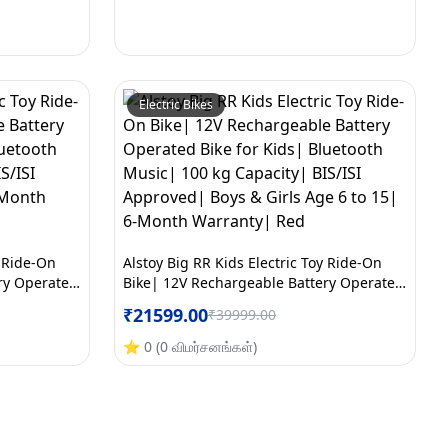
Electric Bikes
y Ride-On
Alstoy Big RR Kids Electric Toy Ride-On
ry Operated
Bike| 12V Rechargeable Battery Operated
c| 100 kg
Bike for Kids| Bluetooth Music| 100 kg
₹
21599.00
₹
39999.00
ge 6 to 15|
Capacity| BIS/ISI Approved| Boys & Girls
ck
Age 6 to 15| 6-Month Warranty| Red
⭐
0
(
0
விமர்சனங்கள்
)