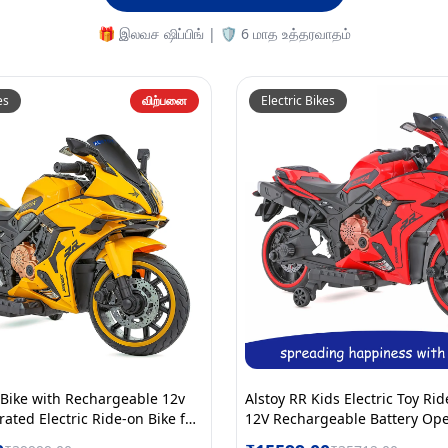
🎁 இலவச ஷிப்பிங் | 🛡️ 6 மாத உத்தரவாதம்
es
விற்பனை
Electric Bikes
 Bike with Rechargeable 12v
Alstoy RR Kids Electric Toy Ri
ated Electric Ride-on Bike for
12V Rechargeable Battery Op
ISI approved | 6 Months All
Motor Bike for Kids | Bluetoo