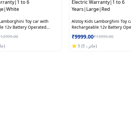
 Lamborghini Toy car with
Alstoy Kids Lamborghini Toy c
e 12v Battery Operated
Rechargeable 12v Battery Op
e-on car for Kids|BIS/ISI
Electric Ride-on car for Kids|B
₹
9999.00
₹
12999.00
₹
13999.00
Months All Electric
Approved|6 Months All Electri
to 6 Years|Large|White
Warranty|1 to 6 Years|Large
)
جائزے
5
(
5
⭐
)
جا