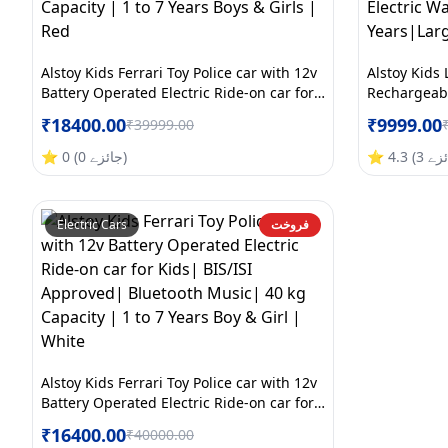
Alstoy Kids Ferrari Toy Police car with 12v
Alstoy Kids
Battery Operated Electric Ride-on car for
Rechargeabl
Kids | BIS/ISI Approved | Bluetooth Music
Electric Rid
₹
18400.00
₹
9999.00
₹
39999.00
| 40 kg Capacity | 1 to 7 Years Boys &
Approved|6 
Girls | Red
Warranty|1 
ئزے
3
(
4.3
⭐
)
جائزے
0
(
0
⭐
فروخت
Electric Cars
Alstoy Kids Ferrari Toy Police car with 12v
Battery Operated Electric Ride-on car for
Kids| BIS/ISI Approved| Bluetooth Music|
₹
16400.00
₹
40000.00
40 kg Capacity | 1 to 7 Years Boy & Girl |