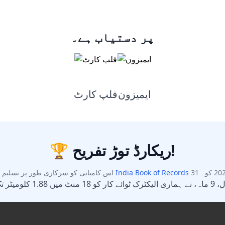
پر دستیاب ہے۔
ہر پروڈکٹ پر فوراً 5% OFF
ایمیزون
فلپ کارٹ
اپنے بچے کے لیے ایک خاص تحفہ منتخب کریں جو وہ ہمیشہ یاد
رکھے۔
🏆 ریکارڈ توڑ تفریح!
India Book of Records
اس کامیابی کو سرکاری طور پر تسلیم کی
ڈسکاؤنٹ اَنلاک کریں
ابھی نہیں
اپنا فون نمبر شامل کریں اور فوراً ڈسکاؤنٹ اَنلاک کریں۔