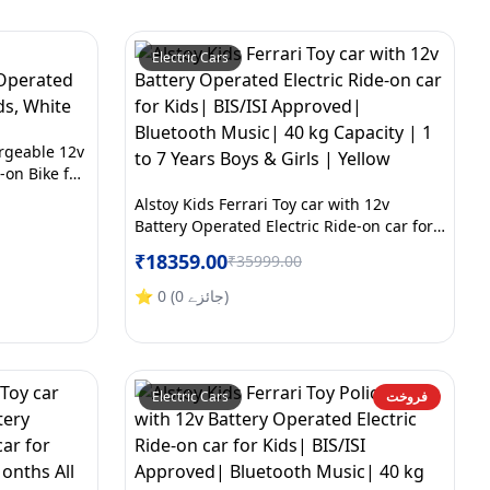
Electric Cars
rgeable 12v
-on Bike for
Alstoy Kids Ferrari Toy car with 12v
Battery Operated Electric Ride-on car for
Kids| BIS/ISI Approved| Bluetooth Music|
₹
18359.00
₹
35999.00
40 kg Capacity | 1 to 7 Years Boys & Girls
| Yellow
)
جائزے
0
(
0
⭐
فروخت
Electric Cars