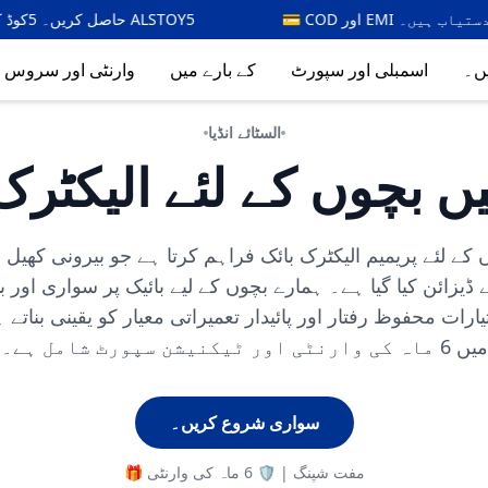
💳 COD اور EMI کے اختیارات دستیاب ہیں۔
Y5
ں۔
اسمبلی اور سپورٹ
کے بارے میں
وارنٹی اور سروس
السٹائے انڈیا
یں بچوں کے لئے الیکٹرک
ں کے لئے پریمیم الیکٹرک بائک فراہم کرتا ہے جو بیرونی کھی
ے ڈیزائن کیا گیا ہے۔ ہمارے بچوں کے لیے بائیک پر سواری اور ب
ارات محفوظ رفتار اور پائیدار تعمیراتی معیار کو یقینی بناتے
میں 6 ماہ کی وارنٹی اور ٹیکنیشن سپورٹ شامل ہے۔
سواری شروع کریں۔
🎁 مفت شپنگ | 🛡️ 6 ماہ کی وارنٹی