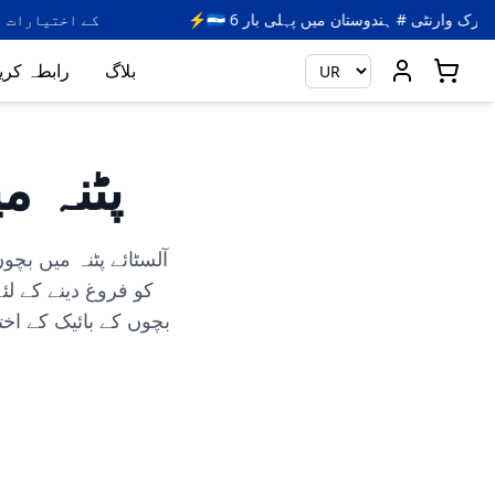
⚡🇮🇳 6 ماہ کی تمام الیکٹرک وارنٹی # ہندوستان میں پہلی بار
بلاگ
رابطہ کری
پٹنہ م
آلسٹائے پٹنہ میں بچو
کو فروغ دینے کے لئ
بچوں کے بائیک کے اختی