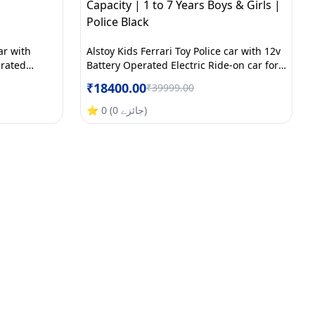
ar with
Alstoy Kids Ferrari Toy Police car with 12v
erated
Battery Operated Electric Ride-on car for
IS/ISI
Kids| BIS/ISI Approved| Bluetooth Music|
₹
18400.00
₹
39999.00
c
40 kg Capacity | 1 to 7 Years Boys & Girls
|Red
| Police Black
)
جائزے
0
(
0
⭐