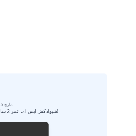
31 مارچ 2025 کو۔
شیوادکش ایس اے، عمر 2 سال، 9 ماہ، نے ہماری الیکٹرک ٹوائے کار کو 18 منٹ میں 1.88 کلومیٹر تک چلایا – یہ سب خود چلایا گیا!