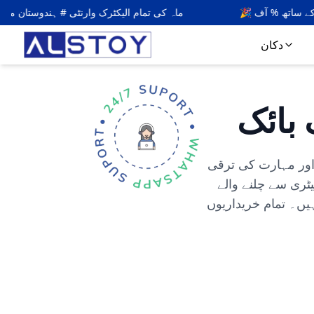
ALSTO
🎉 حاصل کریں۔
5
کوڈ کے ساتھ % آف
⚡🇮🇳 6 ماہ کی تما
دکان
 بائک
ل اور مہارت کی ترقی
یٹری سے چلنے والے
 ہیں۔ تمام خریداریوں