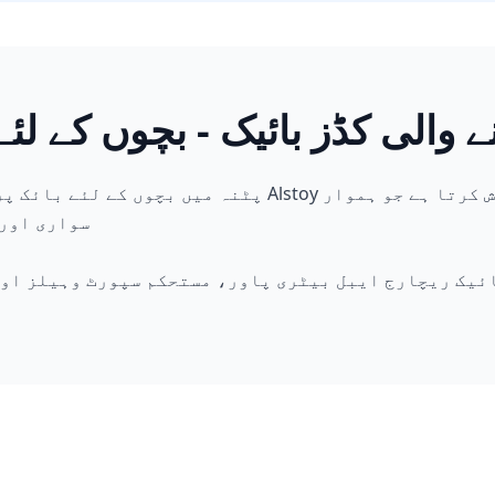
ے والی کڈز بائیک - بچوں کے لئ
پٹنہ میں بچوں کے لئے بائک پر محفوظ اور سجیلا سواری تلا
سواری اور 
ائیک ریچارج ایبل بیٹری پاور، مستحکم سپورٹ وہیلز اور