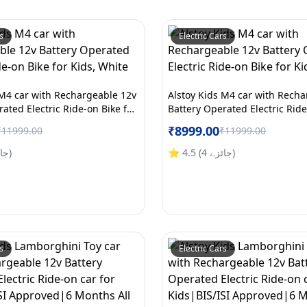
s
Electric Cars
 M4 car with Rechargeable 12v
Alstoy Kids M4 car with Recha
ated Electric Ride-on Bike for
Battery Operated Electric Ride
Kids, White
₹
8999.00
₹
11999.00
₹
11999.00
)
جائزے
4
(
4.5
⭐
)
جا
s
Electric Cars