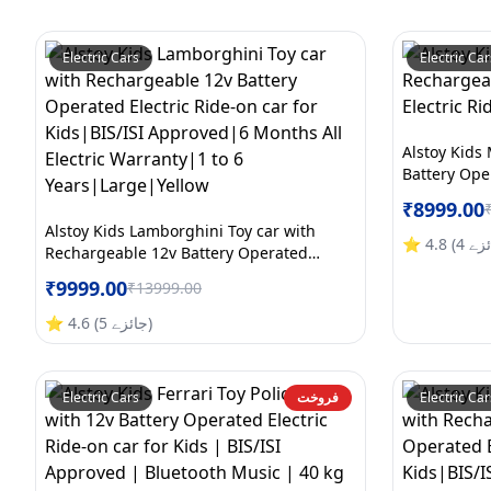
Electric Cars
Electric Car
Alstoy Kids
Battery Oper
Kids, White
₹
8999.00
Alstoy Kids Lamborghini Toy car with
ئزے
4
(
4.8
⭐
Rechargeable 12v Battery Operated
Electric Ride-on car for Kids|BIS/ISI
₹
9999.00
₹
13999.00
Approved|6 Months All Electric
Warranty|1 to 6 Years|Large|Yellow
)
جائزے
5
(
4.6
⭐
Electric Car
فروخت
Electric Cars