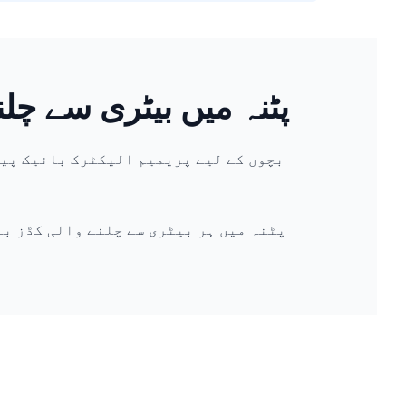
پٹنہ میں بیٹری سے چلن
پٹنہ میں ہر بیٹری سے چلنے والی کڈز ب