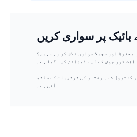
ے بائیک پر سواری کریں
ش کر رہے ہیں؟ Alstoy بچوں کے لیے پریمیم الیکٹرک بائیک پیش کرتا ہے جو ہموار
آؤٹ ڈور جوش کے لیے ڈیزائن کیا گیا ہے۔
 کنٹرول شدہ رفتار کی ترتیبات کے ساتھ
آتی ہے۔