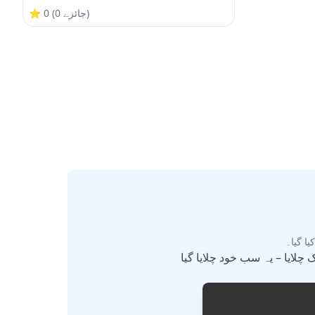
White
)
جائزے
0
(
0
⭐
ا گیا۔